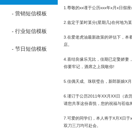
1.尊敬的xx谨于公历xxx年x月x日假
- 营销短信模板
2.兹定于某时某分(星期几)在何地
- 行业短信模板
3.在爱老虎油最新政策的评估下，本着
店。
- 节日短信模板
4.喜结良缘乐无比，佳期已定娶娇
你要牢记，酒席之上我敬你!
5.佳偶天成、珠联璧合，新郎新娘X
6.谨订于公历2011年XX月XX日（
请您共享这份喜悦，您的祝福与莅临
7.可爱的同学们，本人将于X月X日
双刀三刀均可赴会。