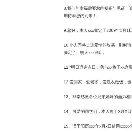
8.我们的幸福需要您的祝福与见证：诚
期待着您的到来！
9.您好，本人xxx兹定于2009年1
10.小人即将走进爱情的坟墓，到
决定了。明天xxx酒店。
11.“明日适逢吉日，我与xx将于x
12.爱回家，爱老婆，爱洗衣做饭，也
13、非常感激各位兄弟姊妹的鼎力相
14、可爱的同学们，本人将于X月X
15、谨于阳历xxx年x月x日借用xx