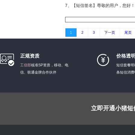
7、【短信签名】尊敬的用户，您好！
1
2
3
下一页
尾页
正规资质
价格透
工信部
核准SP资质，移动、电
短信套餐明
信、联通金牌合作伙伴
条短信消费
立即开通小猪短