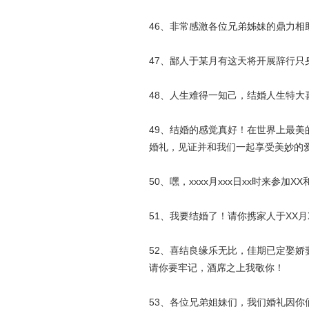
46、非常感激各位兄弟姊妹的鼎力相
47、鄙人于某月有这天将开展辞行
48、人生难得一知己，结婚人生特
49、结婚的感觉真好！在世界上最
婚礼，见证并和我们一起享受美妙的
50、嘿，xxxx月xxx日xx时来参加
51、我要结婚了！请你携家人于XX月
52、喜结良缘乐无比，佳期已定娶
请你要牢记，酒席之上我敬你！
53、各位兄弟姐妹们，我们婚礼因你们