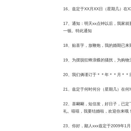
16、兹定于XX月XX日（星期几）
17、通知：明天xx点钟以后，我家
一顿。特此通知
18、贴喜字，放鞭炮，我的婚期已
19、为摆脱狂蜂浪蝶的骚扰，为购物无
20、我们俩谨订于＊＊年＊＊月＊＊
21、兹定于何时何分（星期几）在
22、喜唰唰，短信发，好日子，已
礼。嘻嘻，我要结婚啦，欢迎你来哦
23、你好，鄙人xxx兹定于2009年