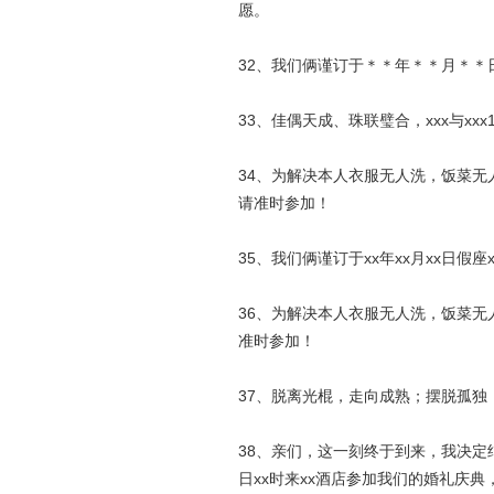
愿。
32、我们俩谨订于＊＊年＊＊月＊
33、佳偶天成、珠联璧合，xxx与x
34、为解决本人衣服无人洗，饭菜无人
请准时参加！
35、我们俩谨订于xx年xx月xx日假座x
36、为解决本人衣服无人洗，饭菜无
准时参加！
37、脱离光棍，走向成熟；摆脱孤独
38、亲们，这一刻终于到来，我决定
日xx时来xx酒店参加我们的婚礼庆