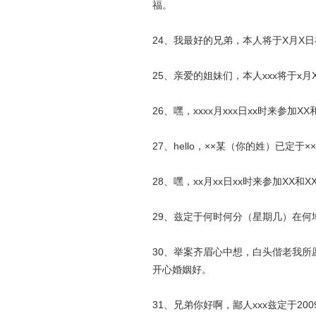
福。
24、我最好的兄弟，本人将于X月X
25、亲爱的姐妹们，本人xxx将于x
26、嘿，xxxx月xxx日xx时来参加
27、hello，××某（你的姓）已定
28、嘿，xx月xx日xx时来参加XX
29、兹定于何时何分（星期几）在
30、举案齐眉心中想，白头偕老我
开心婚姻好。
31、兄弟你好啊，鄙人xxx兹定于20