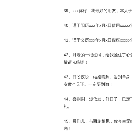
39、xxx你好，我最好的朋友，本人
40、谨于阳历xxx年x月x日借用xxx
41、谨于公历xxx年x月x日假座xxx
42、月老的一根红绳，给我拴住了
敬请光临哟！
43、日盼夜盼，结婚盼到。告别单
友做个见证。一定要到哟！
44、喜唰唰，短信发，好日子，已
礼。
45、哥们儿，与西施相见，你今生
哟！